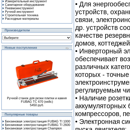
Измерительный инструмент
• Для энергообе
Санитарное оборудование
Пневмоинструмент
устройств, охран
Ручной инcтрумент
Строительная техника
связи, электроин
Расходные материалы
др. устройств со
Производители
качестве резервн
домов, коттеджей,
Новые поступления
• Инверторный э
обеспечивает во
различных катего
которых - точны
электроинструмен
регулируемым чи
• Наличие розетк
Ручной станок для резки плитки и камня
FUBAG TC 670 (кейс)
аккумуляторных 
5450 руб.
компрессоров, пе
Популярные товары
• Электронная си
Бензиновая электростанция FUBAG TI 1000
Бензиновая электростанция FUBAG TI 2600
пуска двигателя;
Бензиновая электростанция Champion