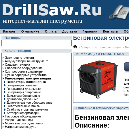
интернет-магазин инструмента
Каталог
О магазине
Оплата
Доставка
Гарантии
Контакты
Об
Бензиновая электр
Партнеры
>
Генераторы, электростанции
>
Ге
Каталог товаров
Информация о FUBAG TI 6000
Электроинструмент
Аккумуляторный инструмент
Садовая техника
Сварочное оборудование
Компрессоры воздушные
Пуско-зарядные устройства
Генераторы, электростанции
По
Генераторы бензиновые
эл
Генераторы газовые
сай
Генераторы дизельные
и т
Генераторы сварочные
без
Двигатели бензиновые
Двигатели дизельные
Дополнительное оборудование
Осветительные мачты
Описание и технические характе
Стабилизаторы напряжения
Автотрансформаторы
Бензиновая элек
Насосное оборудование
Уборочная техника
Мойки высокого давления
Описание:
Нагреватели воздуха