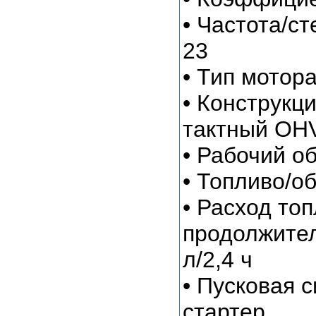
• Частота/ст
23
• Тип мото
• Конструкц
тактный OH
• Рабочий о
• Топливо/о
• Расход топ
продолжител
л/2,4 ч
• Пусковая 
стартер