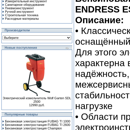
Измерительный инструмент
Санитарное оборудование
ENDRESS ESE
Пневмоинструмент
Ручной инcтрумент
Строительная техника
Описание:
Расходные материалы
• Классичес
Производители
оснащённый
Новые поступления
Для этого э
характерна 
надёжность
межсервисн
стабильност
Электрический измельчитель Wolf Garten SDL
2500
нагрузке
12990 руб.
• Области п
Популярные товары
Бензиновая электростанция FUBAG TI 1000
электроинст
Бензиновая электростанция FUBAG TI 2600
Бензиновая электростанция Champion