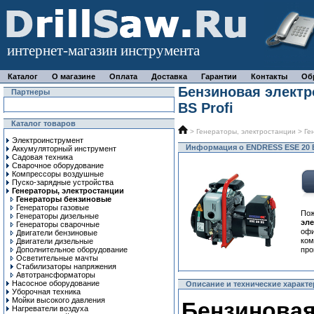
интернет-магазин инструмента
Каталог
О магазине
Оплата
Доставка
Гарантии
Контакты
Об
Бензиновая электр
Партнеры
BS Profi
Каталог товаров
>
Генераторы, электростанции
>
Ге
Электроинструмент
Информация о ENDRESS ESE 20 B
Аккумуляторный инструмент
Садовая техника
Сварочное оборудование
Компрессоры воздушные
Пуско-зарядные устройства
Генераторы, электростанции
Генераторы бензиновые
Генераторы газовые
По
Генераторы дизельные
эл
Генераторы сварочные
офи
Двигатели бензиновые
ком
Двигатели дизельные
Дополнительное оборудование
про
Осветительные мачты
Стабилизаторы напряжения
Автотрансформаторы
Насосное оборудование
Описание и технические характе
Уборочная техника
Мойки высокого давления
Бензиновая
Нагреватели воздуха