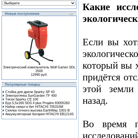
Какие иссл
Новые поступления
экологическ
Если вы хот
экологичес
который вы х
Электрический измельчитель Wolf Garten SDL
2500
придётся отс
12990 руб.
Популярные товары
этой земли
Стойка для дрели Sparky SP 43
Электротяпка SunGarden TF 400
назад.
Тиски Sparky CE 100
Бур 5,5x260 SDS 4 plus Projahn 83055260
Набор сверл и бит HITACHI 705315M
Сеялка точного высева EarthWay 1001-B
Аккумуляторная батарея HITACHI EB1214S
Во время п
исследова