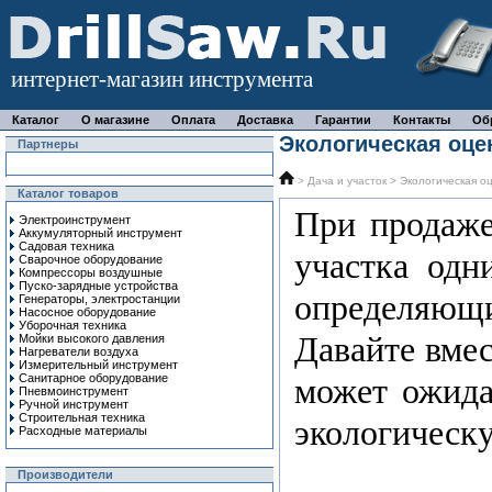
интернет-магазин инструмента
Каталог
О магазине
Оплата
Доставка
Гарантии
Контакты
Об
Экологическая оце
Партнеры
>
Дача и участок
> Экологическая о
Каталог товаров
При продаже
Электроинструмент
Аккумуляторный инструмент
Садовая техника
участка одн
Сварочное оборудование
Компрессоры воздушные
Пуско-зарядные устройства
определяющи
Генераторы, электростанции
Насосное оборудование
Уборочная техника
Давайте вмес
Мойки высокого давления
Нагреватели воздуха
Измерительный инструмент
Санитарное оборудование
может ожида
Пневмоинструмент
Ручной инcтрумент
Строительная техника
экологическу
Расходные материалы
Производители