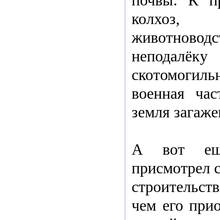
почвы. К пр
колхоз, 
животновод
неподалёк
скотомогиль
военная час
земля загаже
А вот ещё
присмотрел с
строительст
чем его при