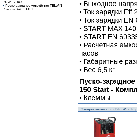
• Выходное напр
POWER 400
Пуско-зарядное устройство TELWIN
Dynamic 420 START
• Ток зарядки Eff 
• Ток зарядки EN
• START MAX 140
• START EN 60335
• Расчетная емко
часов
• Габаритные ра
• Вес 6,5 кг
Пуско-зарядное 
150 Start - Комп
• Клеммы
Товары похожие на BlueWeld Imper