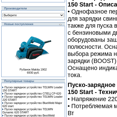
150 Start - Опис
Производители
• Однофазное пе
для зарядки свин
также для пуска 
Новые поступления
с бензиновыми д
оборудованы защ
полюсности. Осн
выбора режима н
зарядки (BOOST),
Оснащено индика
Рубанок Makita 1902
6930 руб.
тока.
Популярные товары
Пуско-зарядное 
Пуско-зарядное устройство TELWIN Leader
150 Start - Техн
150 START
Пуско-зарядное устройство СПЕЦ СР-620
Пуско-зарядное устройство TELWIN Leader
• Напряжение 22
220 START
Пуско-зарядное устройство BlueWeld Major
• Потребляемая 
620 start
Пуско-зарядное устройство TELWIN
Вт
Dynamic 620 START
Пуско-зарядное устройство BestWeld