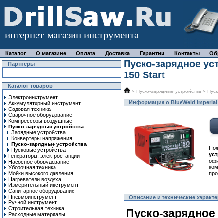
интернет-магазин инструмента
Каталог
О магазине
Оплата
Доставка
Гарантии
Контакты
Об
Пуско-зарядное уст
Партнеры
150 Start
Каталог товаров
>
Пуско-зарядные устройства
>
Пуск
Электроинструмент
Информация о BlueWeld Imperial 
Аккумуляторный инструмент
Садовая техника
Сварочное оборудование
Компрессоры воздушные
Пуско-зарядные устройства
Зарядные устройства
Конвертеры напряжения
Пуско-зарядные устройства
По
Пусковые устройства
ус
Генераторы, электростанции
офи
Насосное оборудование
ком
Уборочная техника
Мойки высокого давления
про
Нагреватели воздуха
Измерительный инструмент
Санитарное оборудование
Пневмоинструмент
Описание и технические характер
Ручной инcтрумент
Строительная техника
Пуско-зарядное 
Расходные материалы