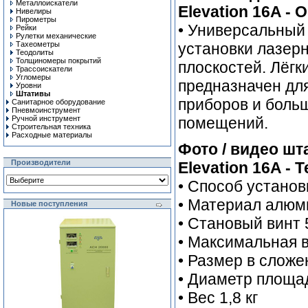
Металлоискатели
Elevation 16A - 
Нивелиры
Пирометры
• Универсальный
Рейки
Рулетки механические
Тахеометры
установки лазер
Теодолиты
Толщиномеры покрытий
плоскостей. Лёг
Трассоискатели
Угломеры
предназначен дл
Уровни
Штативы
приборов и больш
Санитарное оборудование
Пневмоинструмент
Ручной инcтрумент
помещений.
Строительная техника
Расходные материалы
Фото / видео ш
Производители
Elevation 16A -
• Способ установ
• Материал алюм
Новые поступления
• Становый винт 
• Максимальная 
• Размер в сложе
• Диаметр площад
• Вес 1,8 кг