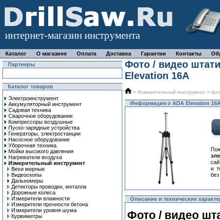
интернет-магазин инструмента
Каталог
О магазине
Оплата
Доставка
Гарантии
Контакты
Об
Фото / видео штат
Партнеры
Elevation 16A
Каталог товаров
>
Измерительный инструмент
>
Шт
Электроинструмент
Информация о ADA Elevation 16
Аккумуляторный инструмент
Садовая техника
Сварочное оборудование
Компрессоры воздушные
Пуско-зарядные устройства
Генераторы, электростанции
Насосное оборудование
Уборочная техника
Пож
Мойки высокого давления
эл
Нагреватели воздуха
сай
Измерительный инструмент
и т
Вехи мерные
Видеоскопы
без
Дальномеры
Детекторы проводки, металла
Дорожные колеса
Измерители влажности
Описание и технические характе
Измерители прочности бетона
Измерители уровня шума
Фото / видео ш
Курвиметры