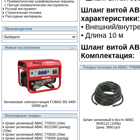
Пневматические шлифовальные машины
Прочие пневматические инструменты
Шланг витой ABA
Ручной инcтрумент
Строительная техника
Расходные материалы
характеристики:
• Внешний/внутр
Производители
• Длина 10 м
Шланг витой ABA
Новые поступления
Комплектация:
Товары похожие на ABAC 770009
Бензиновая электростанция FUBAG BS 4400
16990 руб.
Популярные товары
Шланг резиновый в бухте ABAC
Шланг резиновый ABAC 770010 (10м)
9045122 (100м)
Шланг резиновый ABAC 8221580 (рапид)
Цена: 3960 руб.
(20м)
Шланг резиновый ABAC 770020 (20м)
Шланг резиновый ABAC 776608 (рапид)