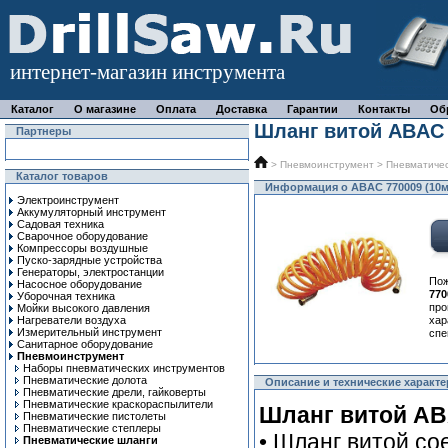
интернет-магазин инструмента
Каталог
О магазине
Оплата
Доставка
Гарантии
Контакты
Об
Шланг витой ABAC 
Партнеры
>
Пневмоинструмент
>
Пневматиче
Каталог товаров
Информация о ABAC 770009 (10м
Электроинструмент
Аккумуляторный инструмент
Садовая техника
Сварочное оборудование
Компрессоры воздушные
Пуско-зарядные устройства
Генераторы, электростанции
По
Насосное оборудование
770
Уборочная техника
про
Мойки высокого давления
Нагреватели воздуха
ха
Измерительный инструмент
спе
Санитарное оборудование
Пневмоинструмент
Наборы пневматических инструментов
Пневматические долота
Описание и технические характе
Пневматические дрели, гайковерты
Пневматические краскораспылители
Шланг витой ABA
Пневматические пистолеты
Пневматические степлеры
• Шланг витой со
Пневматические шланги